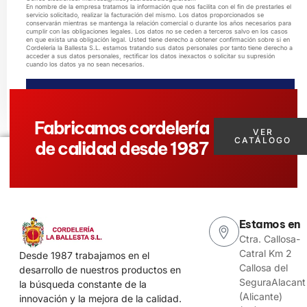
En nombre de la empresa tratamos la información que nos facilita con el fin de prestarles el
servicio solicitado, realizar la facturación del mismo. Los datos proporcionados se
conservarán mientras se mantenga la relación comercial o durante los años necesarios para
cumplir con las obligaciones legales. Los datos no se ceden a terceros salvo en los casos
en que exista una obligación legal. Usted tiene derecho a obtener confirmación sobre si en
Cordelería la Ballesta S.L. estamos tratando sus datos personales por tanto tiene derecho a
acceder a sus datos personales, rectificar los datos inexactos o solicitar su supresión
cuando los datos ya no sean necesarios.
ENVIAR MENSAJE
Fabricamos cordelería
VER
CATÁLOGO
de calidad desde 1987
Estamos en
Ctra. Callosa-
Catral Km 2
Desde 1987 trabajamos en el
Callosa del
desarrollo de nuestros productos en
SeguraAlacant
la búsqueda constante de la
(Alicante)
innovación y la mejora de la calidad.