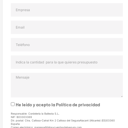
He leído y acepto la
Política de privacidad
Responsable: Cordelería la Ballesta S.L.
NIF: B03303369
Dir. postal: Ctra. Callosa-Catral Km 2 Callosa del SeguraAlacant (Alicante) (ES)03360
España
Correo electrónico: manresa@hilosycuerdasdelsegura.com