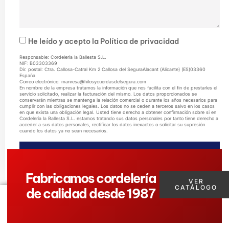
He leído y acepto la
Política de privacidad
Responsable: Cordelería la Ballesta S.L.
NIF: B03303369
Dir. postal: Ctra. Callosa-Catral Km 2 Callosa del SeguraAlacant (Alicante) (ES)03360
España
Correo electrónico: manresa@hilosycuerdasdelsegura.com
En nombre de la empresa tratamos la información que nos facilita con el fin de prestarles el
servicio solicitado, realizar la facturación del mismo. Los datos proporcionados se
conservarán mientras se mantenga la relación comercial o durante los años necesarios para
cumplir con las obligaciones legales. Los datos no se ceden a terceros salvo en los casos
en que exista una obligación legal. Usted tiene derecho a obtener confirmación sobre si en
Cordelería la Ballesta S.L. estamos tratando sus datos personales por tanto tiene derecho a
acceder a sus datos personales, rectificar los datos inexactos o solicitar su supresión
cuando los datos ya no sean necesarios.
ENVIAR MENSAJE
Fabricamos cordelería
VER
CATÁLOGO
de calidad desde 1987