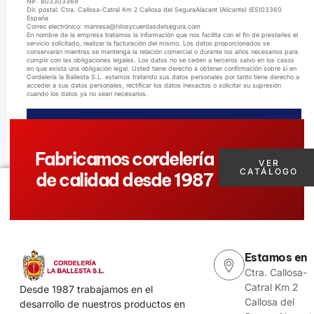
NIF: B03303369
Dir. postal: Ctra. Callosa-Catral Km 2 Callosa del SeguraAlacant (Alicante) (ES)03360
España
Correo electrónico: manresa@hilosycuerdasdelsegura.com
En nombre de la empresa tratamos la información que nos facilita con el fin de prestarles el
servicio solicitado, realizar la facturación del mismo. Los datos proporcionados se
conservarán mientras se mantenga la relación comercial o durante los años necesarios para
cumplir con las obligaciones legales. Los datos no se ceden a terceros salvo en los casos
en que exista una obligación legal. Usted tiene derecho a obtener confirmación sobre si en
Cordelería la Ballesta S.L. estamos tratando sus datos personales por tanto tiene derecho a
acceder a sus datos personales, rectificar los datos inexactos o solicitar su supresión
cuando los datos ya no sean necesarios.
ENVIAR MENSAJE
Fabricamos cordelería
VER
CATÁLOGO
de calidad desde 1987
Estamos en
Ctra. Callosa-
Catral Km 2
Desde 1987 trabajamos en el
Callosa del
desarrollo de nuestros productos en