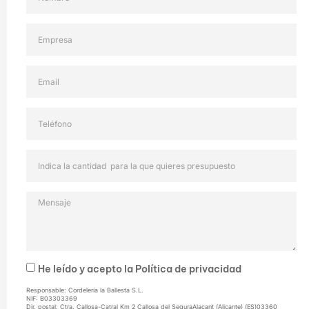
He leído y acepto la
Política de privacidad
Responsable: Cordelería la Ballesta S.L.
NIF: B03303369
Dir. postal: Ctra. Callosa-Catral Km 2 Callosa del SeguraAlacant (Alicante) (ES)03360