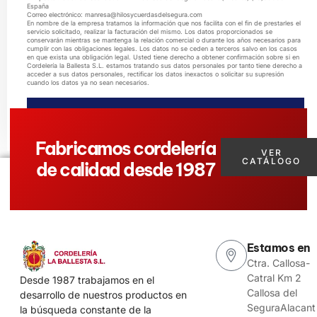
España
Correo electrónico: manresa@hilosycuerdasdelsegura.com
En nombre de la empresa tratamos la información que nos facilita con el fin de prestarles el
servicio solicitado, realizar la facturación del mismo. Los datos proporcionados se
conservarán mientras se mantenga la relación comercial o durante los años necesarios para
cumplir con las obligaciones legales. Los datos no se ceden a terceros salvo en los casos
en que exista una obligación legal. Usted tiene derecho a obtener confirmación sobre si en
Cordelería la Ballesta S.L. estamos tratando sus datos personales por tanto tiene derecho a
acceder a sus datos personales, rectificar los datos inexactos o solicitar su supresión
cuando los datos ya no sean necesarios.
ENVIAR MENSAJE
Fabricamos cordelería
VER
CATÁLOGO
de calidad desde 1987
Estamos en
Ctra. Callosa-
Catral Km 2
Desde 1987 trabajamos en el
Callosa del
desarrollo de nuestros productos en
SeguraAlacant
la búsqueda constante de la