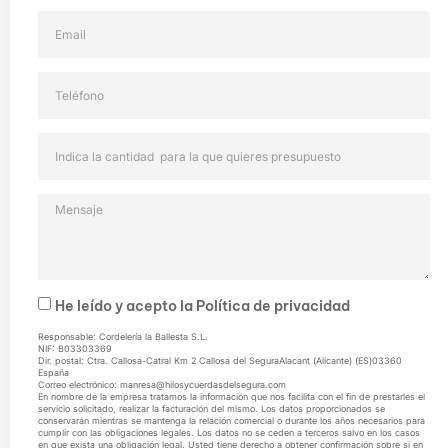
He leído y acepto la
Política de privacidad
Responsable: Cordelería la Ballesta S.L.
NIF: B03303369
Dir. postal: Ctra. Callosa-Catral Km 2 Callosa del SeguraAlacant (Alicante) (ES)03360
España
Correo electrónico: manresa@hilosycuerdasdelsegura.com
En nombre de la empresa tratamos la información que nos facilita con el fin de prestarles el
servicio solicitado, realizar la facturación del mismo. Los datos proporcionados se
conservarán mientras se mantenga la relación comercial o durante los años necesarios para
cumplir con las obligaciones legales. Los datos no se ceden a terceros salvo en los casos
en que exista una obligación legal. Usted tiene derecho a obtener confirmación sobre si en