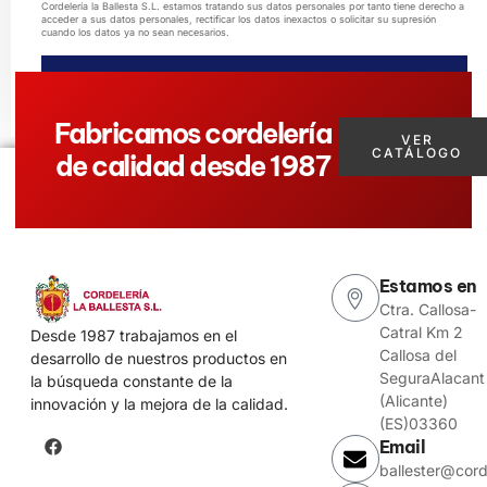
Cordelería la Ballesta S.L. estamos tratando sus datos personales por tanto tiene derecho a
acceder a sus datos personales, rectificar los datos inexactos o solicitar su supresión
cuando los datos ya no sean necesarios.
ENVIAR MENSAJE
Fabricamos cordelería
VER
CATÁLOGO
de calidad desde 1987
Estamos en
Ctra. Callosa-
Catral Km 2
Desde 1987 trabajamos en el
Callosa del
desarrollo de nuestros productos en
SeguraAlacant
la búsqueda constante de la
(Alicante)
innovación y la mejora de la calidad.
(ES)03360
Email
ballester@cord