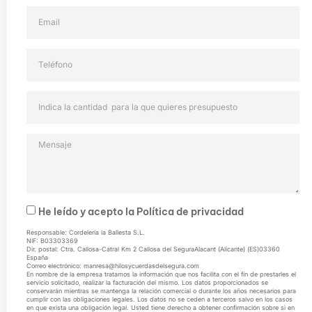
He leído y acepto la
Política de privacidad
Responsable: Cordelería la Ballesta S.L.
NIF: B03303369
Dir. postal: Ctra. Callosa-Catral Km 2 Callosa del SeguraAlacant (Alicante) (ES)03360
España
Correo electrónico: manresa@hilosycuerdasdelsegura.com
En nombre de la empresa tratamos la información que nos facilita con el fin de prestarles el
servicio solicitado, realizar la facturación del mismo. Los datos proporcionados se
conservarán mientras se mantenga la relación comercial o durante los años necesarios para
cumplir con las obligaciones legales. Los datos no se ceden a terceros salvo en los casos
en que exista una obligación legal. Usted tiene derecho a obtener confirmación sobre si en