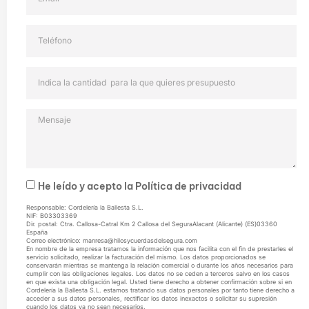
He leído y acepto la
Política de privacidad
Responsable: Cordelería la Ballesta S.L.
NIF: B03303369
Dir. postal: Ctra. Callosa-Catral Km 2 Callosa del SeguraAlacant (Alicante) (ES)03360
España
Correo electrónico: manresa@hilosycuerdasdelsegura.com
En nombre de la empresa tratamos la información que nos facilita con el fin de prestarles el
servicio solicitado, realizar la facturación del mismo. Los datos proporcionados se
conservarán mientras se mantenga la relación comercial o durante los años necesarios para
cumplir con las obligaciones legales. Los datos no se ceden a terceros salvo en los casos
en que exista una obligación legal. Usted tiene derecho a obtener confirmación sobre si en
Cordelería la Ballesta S.L. estamos tratando sus datos personales por tanto tiene derecho a
acceder a sus datos personales, rectificar los datos inexactos o solicitar su supresión
cuando los datos ya no sean necesarios.