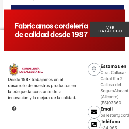
ENVIAR MENSAJE
Fabricamos cordelería
VER
CATÁLOGO
de calidad desde 1987
Estamos en
Ctra. Callosa-
Catral Km 2
Desde 1987 trabajamos en el
Callosa del
desarrollo de nuestros productos en
SeguraAlacant
la búsqueda constante de la
(Alicante)
innovación y la mejora de la calidad.
(ES)03360
Email
ballester@cord
Teléfono
+34 965