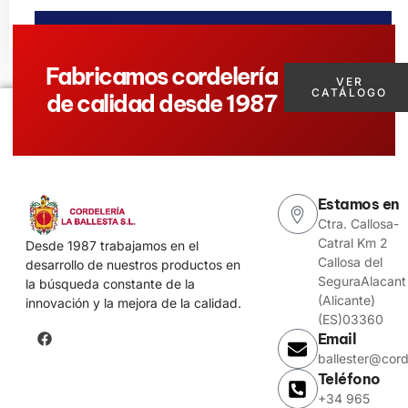
ENVIAR MENSAJE
Fabricamos cordelería
VER
CATÁLOGO
de calidad desde 1987
Estamos en
Ctra. Callosa-
Catral Km 2
Desde 1987 trabajamos en el
Callosa del
desarrollo de nuestros productos en
SeguraAlacant
la búsqueda constante de la
(Alicante)
innovación y la mejora de la calidad.
(ES)03360
Email
ballester@cord
Teléfono
+34 965