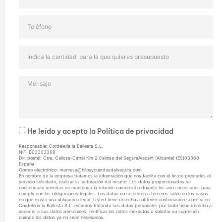
He leído y acepto la
Política de privacidad
Responsable: Cordelería la Ballesta S.L.
NIF: B03303369
Dir. postal: Ctra. Callosa-Catral Km 2 Callosa del SeguraAlacant (Alicante) (ES)03360
España
Correo electrónico: manresa@hilosycuerdasdelsegura.com
En nombre de la empresa tratamos la información que nos facilita con el fin de prestarles el
servicio solicitado, realizar la facturación del mismo. Los datos proporcionados se
conservarán mientras se mantenga la relación comercial o durante los años necesarios para
cumplir con las obligaciones legales. Los datos no se ceden a terceros salvo en los casos
en que exista una obligación legal. Usted tiene derecho a obtener confirmación sobre si en
Cordelería la Ballesta S.L. estamos tratando sus datos personales por tanto tiene derecho a
acceder a sus datos personales, rectificar los datos inexactos o solicitar su supresión
cuando los datos ya no sean necesarios.