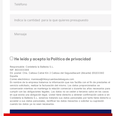
He leído y acepto la
Política de privacidad
Responsable: Cordelería la Ballesta S.L.
NIF: B03303369
Dir. postal: Ctra. Callosa-Catral Km 2 Callosa del SeguraAlacant (Alicante) (ES)03360
España
Correo electrónico: manresa@hilosycuerdasdelsegura.com
En nombre de la empresa tratamos la información que nos facilita con el fin de prestarles el
servicio solicitado, realizar la facturación del mismo. Los datos proporcionados se
conservarán mientras se mantenga la relación comercial o durante los años necesarios para
cumplir con las obligaciones legales. Los datos no se ceden a terceros salvo en los casos
en que exista una obligación legal. Usted tiene derecho a obtener confirmación sobre si en
Cordelería la Ballesta S.L. estamos tratando sus datos personales por tanto tiene derecho a
acceder a sus datos personales, rectificar los datos inexactos o solicitar su supresión
cuando los datos ya no sean necesarios.
ENVIAR MENSAJE