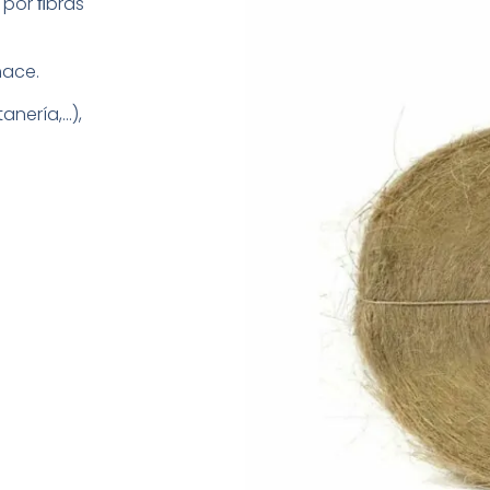
por ﬁbras
hace.
anería,…),