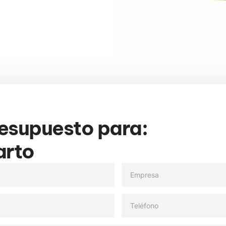
resupuesto para:
arto