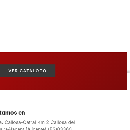
VER CATÁLOGO
tamos en
a. Callosa-Catral Km 2 Callosa del
uraAlacant (Alicante) (ES)03360