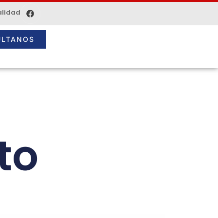
alidad
ÚLTANOS
to