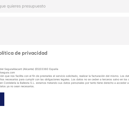
olítica de privacidad
a del SeguraAlacant (Alicante) (ES)03360 España
elsegura.com
n que nos facilita con el fin de prestarles el servicio solicitado, realizar la facturación del mismo. Los
años necesarios para cumplir con las obligaciones legales. Los datos no se ceden a terceros salvo en los 
en Cordelería la Ballesta S.L. estamos tratando sus datos personales por tanto tiene derecho a acceder a 
 datos ya no sean necesarios.