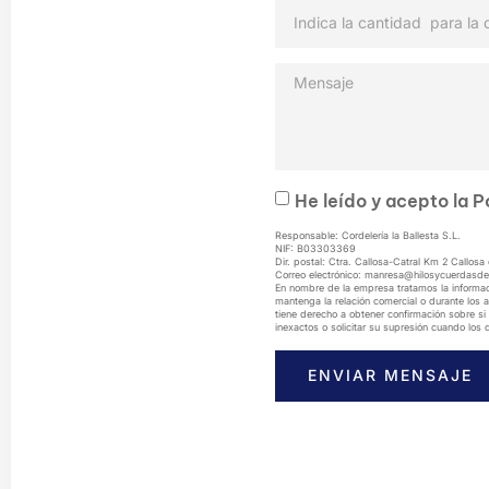
He leído y acepto la
P
Responsable: Cordelería la Ballesta S.L.
NIF: B03303369
Dir. postal: Ctra. Callosa-Catral Km 2 Callos
Correo electrónico: manresa@hilosycuerdasd
En nombre de la empresa tratamos la informació
mantenga la relación comercial o durante los 
tiene derecho a obtener confirmación sobre si 
inexactos o solicitar su supresión cuando los
ENVIAR MENSAJE