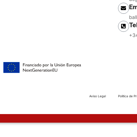
Em
bal
Te
+34
Aviso Legal
Política de P