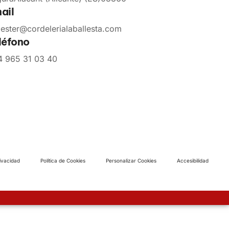
ail
lester@cordelerialaballesta.com
léfono
 965 31 03 40
rivacidad
Política de Cookies
Personalizar Cookies
Accesibilidad